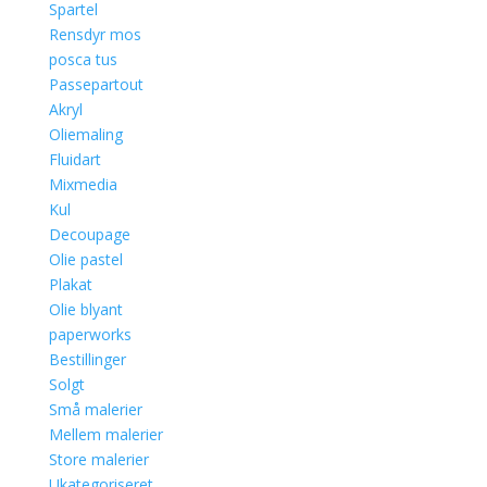
Spartel
Rensdyr mos
posca tus
Passepartout
Akryl
Oliemaling
Fluidart
Mixmedia
Kul
Decoupage
Olie pastel
Plakat
Olie blyant
paperworks
Bestillinger
Solgt
Små malerier
Mellem malerier
Store malerier
Ukategoriseret