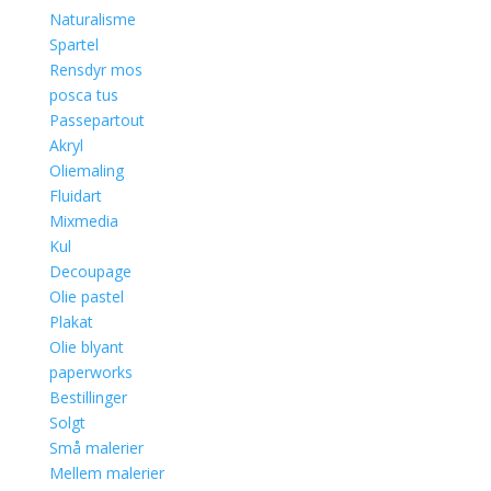
Naturalisme
Spartel
Rensdyr mos
posca tus
Passepartout
Akryl
Oliemaling
Fluidart
Mixmedia
Kul
Decoupage
Olie pastel
Plakat
Olie blyant
paperworks
Bestillinger
Solgt
Små malerier
Mellem malerier