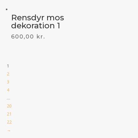
Rensdyr mos
dekoration 1
600,00
kr.
1
2
3
4
…
20
21
22
→