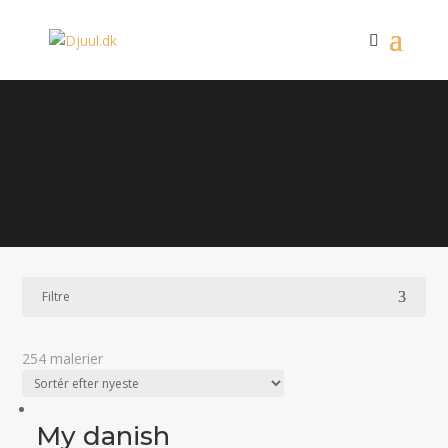
Store malerier
Filtre
254 malerier
My danish