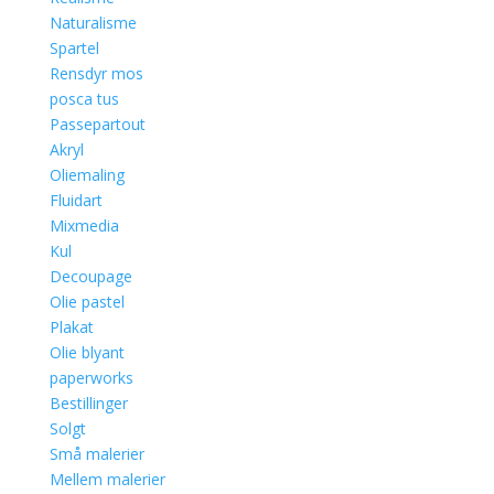
Naturalisme
Spartel
Rensdyr mos
posca tus
Passepartout
Akryl
Oliemaling
Fluidart
Mixmedia
Kul
Decoupage
Olie pastel
Plakat
Olie blyant
paperworks
Bestillinger
Solgt
Små malerier
Mellem malerier