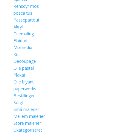
Rensdyr mos
posca tus
Passepartout
Akryl
Oliemaling
Fluidart
Mixmedia
Kul
Decoupage
Olie pastel
Plakat
Olie blyant
paperworks
Bestillinger
Solgt
Små malerier
Mellem malerier
Store malerier
Ukategoriseret