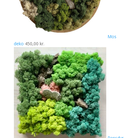
Mos
deko
450,00
kr.
Rensdyr