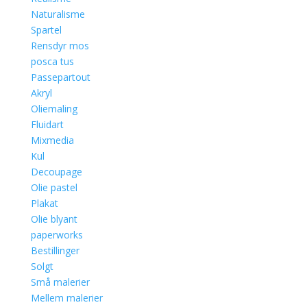
Naturalisme
Spartel
Rensdyr mos
posca tus
Passepartout
Akryl
Oliemaling
Fluidart
Mixmedia
Kul
Decoupage
Olie pastel
Plakat
Olie blyant
paperworks
Bestillinger
Solgt
Små malerier
Mellem malerier