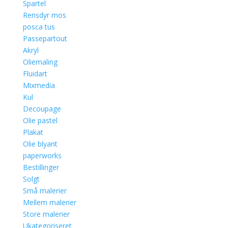
Spartel
Rensdyr mos
posca tus
Passepartout
Akryl
Oliemaling
Fluidart
Mixmedia
Kul
Decoupage
Olie pastel
Plakat
Olie blyant
paperworks
Bestillinger
Solgt
Små malerier
Mellem malerier
Store malerier
Ukategoriseret