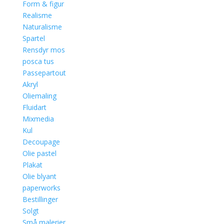
Form & figur
Realisme
Naturalisme
Spartel
Rensdyr mos
posca tus
Passepartout
Akryl
Oliemaling
Fluidart
Mixmedia
Kul
Decoupage
Olie pastel
Plakat
Olie blyant
paperworks
Bestillinger
Solgt
Små malerier