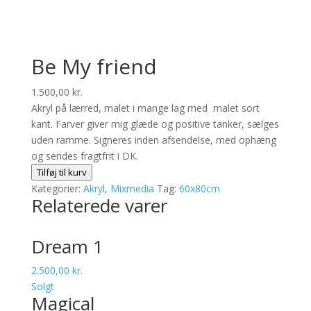
Be My friend
1.500,00
kr.
Akryl på lærred, malet i mange lag med malet sort
kant. Farver giver mig glæde og positive tanker, sælges
uden ramme. Signeres inden afsendelse, med ophæng
og sendes fragtfrit i DK.
Be
Tilføj til kurv
My
Kategorier:
Akryl
,
Mixmedia
Tag:
60x80cm
Relaterede varer
friend
antal
Dream 1
2.500,00
kr.
Solgt
Magical