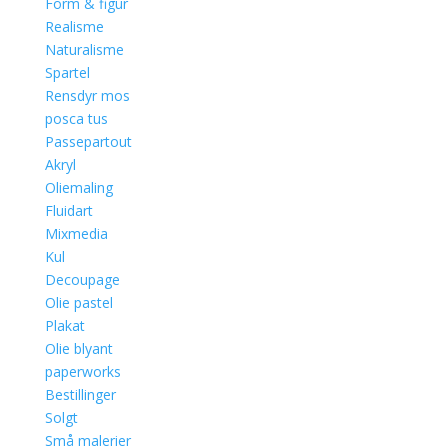
Form & figur
Realisme
Naturalisme
Spartel
Rensdyr mos
posca tus
Passepartout
Akryl
Oliemaling
Fluidart
Mixmedia
Kul
Decoupage
Olie pastel
Plakat
Olie blyant
paperworks
Bestillinger
Solgt
Små malerier