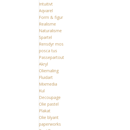
Intuitivt
Aqvarel
Form & figur
Realisme
Naturalisme
Spartel
Rensdyr mos
posca tus
Passepartout
Akryl
Oliemaling
Fluidart
Mixmedia
Kul
Decoupage
Olie pastel
Plakat
Olie blyant
paperworks