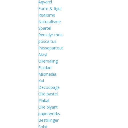
Aqvarel
Form & figur
Realisme
Naturalisme
Spartel
Rensdyr mos
posca tus
Passepartout
Akryl
Oliemaling
Fluidart
Mixmedia
Kul
Decoupage
Olie pastel
Plakat
Olie blyant
paperworks
Bestillinger
Solgt