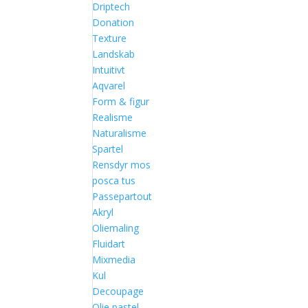
Driptech
Donation
Texture
Landskab
Intuitivt
Aqvarel
Form & figur
Realisme
Naturalisme
Spartel
Rensdyr mos
posca tus
Passepartout
Akryl
Oliemaling
Fluidart
Mixmedia
Kul
Decoupage
Olie pastel