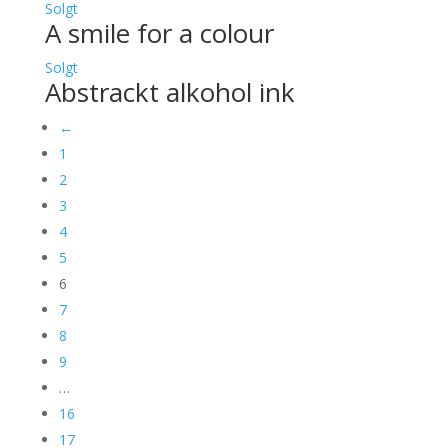
Solgt
A smile for a colour
Solgt
Abstrackt alkohol ink
←
1
2
3
4
5
6
7
8
9
…
16
17