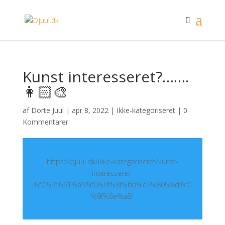
Kunst interesseret?…….
👩🏻‍🎨
af
Dorte Juul
|
apr 8, 2022
|
Ikke-kategoriseret
|
0
Kommentarer
https://djuul.dk/ikke-kategoriseret/kunst-
interesseret-
%f0%9f%91%a9%f0%9f%8f%bb%e2%80%8d%f0
%9f%8e%a8/