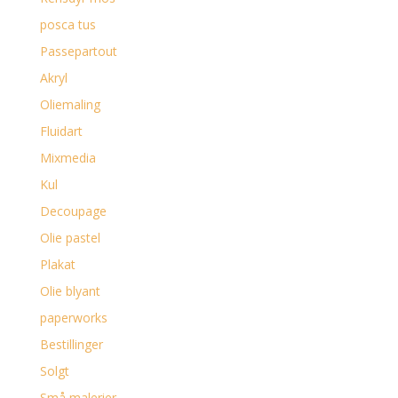
posca tus
Passepartout
Akryl
Oliemaling
Fluidart
Mixmedia
Kul
Decoupage
Olie pastel
Plakat
Olie blyant
paperworks
Bestillinger
Solgt
Små malerier